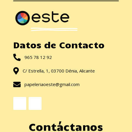
Datos de Contacto

965 78 12 92

C/ Estrella, 1, 03700 Dénia, Alicante

papeleriaoeste@gmail.com
Facebook
Instagram
Contáctanos