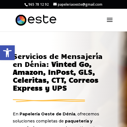
Skip
965 78 12 92
papeleriaoeste@gmail.com
to
content
Abrir barra de herramientas
Servicios de Mensajería
en Dénia:
Vinted Go,
Amazon, InPost, GLS,
Celeritas, CTT, Correos
Express y UPS
En
Papelería Oeste de Dénia
, ofrecemos
soluciones completas de
paquetería y