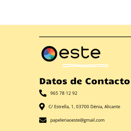
Datos de Contacto

965 78 12 92

C/ Estrella, 1, 03700 Dénia, Alicante

papeleriaoeste@gmail.com