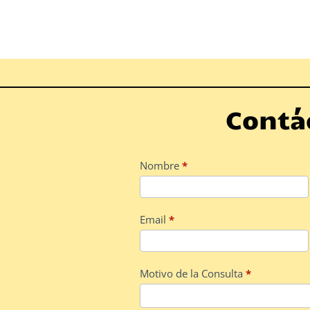
Contá
Contact
Nombre
*
Us
Email
*
Motivo de la Consulta
*