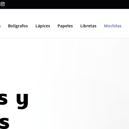
a
Bolígrafos
Lápices
Papeles
Libretas
Mochilas
s y
s