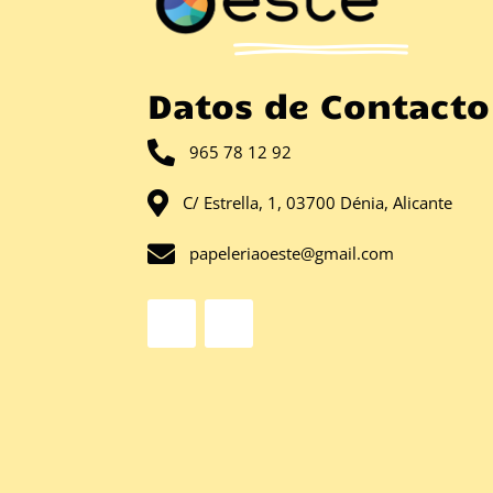
Datos de Contacto

965 78 12 92

C/ Estrella, 1, 03700 Dénia, Alicante

papeleriaoeste@gmail.com
Facebook
Instagram