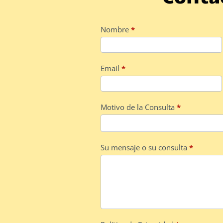
Contact
Nombre
*
Us
Email
*
Motivo de la Consulta
*
Su mensaje o su consulta
*