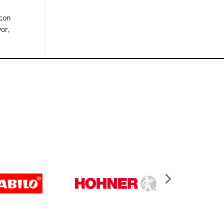
 con
vor,