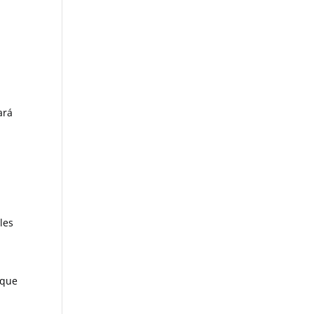
ará
les
 que