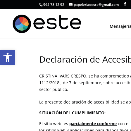
Skip
965 78 12 92
papeleriaoeste@gmail.com
to
content
Mensajerí
Abrir barra de herramientas
Declaración de Accesib
CRISTINA IVARS CRESPO. se ha comprometido a 
1112/2018 , de 7 de septiembre, sobre accesibi
sector público.
La presente declaración de accesibilidad se apl
SITUACIÓN DEL CUMPLIMIENTO:
El sitio web es
parcialmente conforme
con el 
los sitios web y aplicaciones para dispositivos